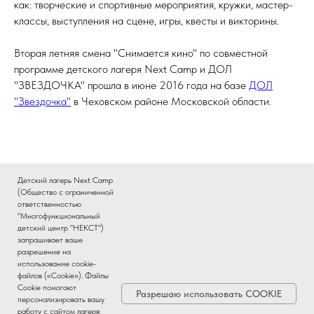
как: творческие и спортивные мероприятия, кружки, мастер-
классы, выступления на сцене, игры, квесты и викторины.
Вторая летняя смена "Снимается кино" по совместной
программе детского лагеря Next Camp и ДОЛ
"ЗВЕЗДОЧКА" прошла в июне 2016 года на базе
ДОЛ
"Звездочка"
в Чеховском районе Московской области.
Детский лагерь Next Camp
Еще больше фотографий второй летней смены "Снимается
(Общество с ограниченной
ответственностью
кино"
в группе лагеря ВКонтакте
"Многофункциональный
детский центр "НЕКСТ")
запрашивает ваше
разрешение на
использование cookie-
файлов («Cookie»). Файлы
Cookie помогают
Все материалы данного сайта являются объектами авторского
Разрешаю использовать COOKIE
персонализировать вашу
права. Запрещается копирование, распространение, модификация
работу с сайтом лагеря.