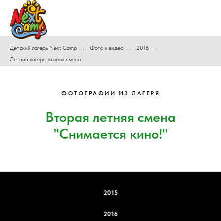
Детский лагерь Next Camp
→
Фото и видео
→
2016
→
Летний лагерь, вторая смена
ФОТОГРАФИИ ИЗ ЛАГЕРЯ
Вторая летняя смена
"Снимается кино!"
2015
2016