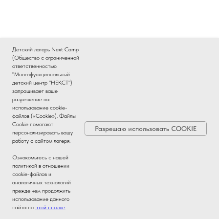
Детский лагерь Next Camp
(Общество с ограниченной
ответственностью
"Многофункциональный
детский центр "НЕКСТ")
запрашивает ваше
разрешение на
использование cookie-
Вторая летняя смена "Цирк зажигает огни"
файлов («Cookie»). Файлы
Cookie помогают
Разрешаю использовать COOKIE
персонализировать вашу
работу с сайтом лагеря.
Ознакомьтесь с нашей
политикой в отношении
cookie-файлов и
аналогичных технологий
прежде чем продолжить
использование данного
сайта по
этой ссылке
.