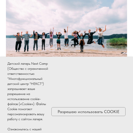
Детский лагерь Next Camp
(Общество с ограниченной
ответственностью
"Многофункциональный
детский центр "НЕКСТ")
Национальный природный парк-заповедник
запрашивает ваше
разрешение на
"Смоленское поозёрье" пос. Пржевальское,
использование cookie-
Демидовский район Смоленской области
файлов («Cookie»). Файлы
Cookie помогают
Разрешаю использовать COOKIE
персонализировать вашу
работу с сайтом лагеря.
Ознакомьтесь с нашей