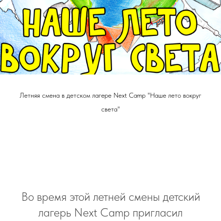
Летняя смена в детском лагере Next Camp "Наше лето вокруг
света"
Во время этой летней смены детский
лагерь Next Camp пригласил