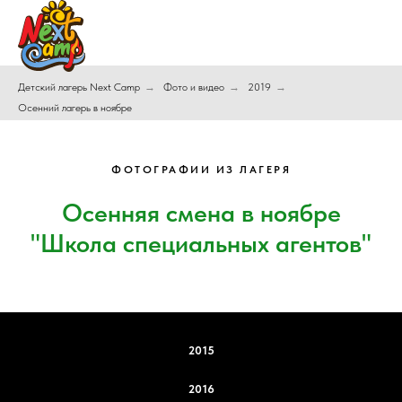
Детский лагерь Next Camp
→
Фото и видео
→
2019
→
Осенний лагерь в ноябре
ФОТОГРАФИИ ИЗ ЛАГЕРЯ
Осенняя смена в ноябре
"Школа специальных агентов"
2015
2016