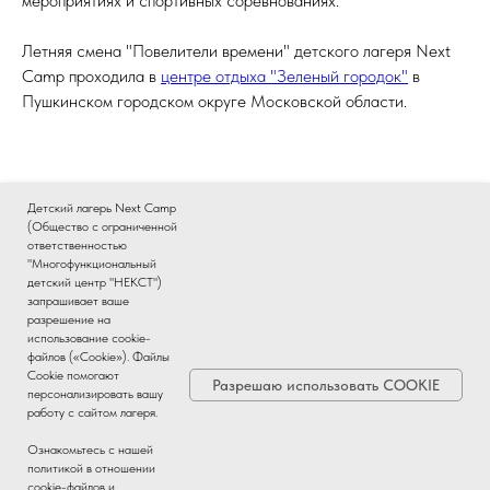
мероприятиях и спортивных соревнованиях.
Летняя смена "Повелители времени" детского лагеря Next
Camp проходила в
центре отдыха "Зеленый городок"
в
Пушкинском городском округе Московской области.
Детский лагерь Next Camp
(Общество с ограниченной
Еще больше фотографий с этой летней смены в
группе лагеря
ответственностью
ВКонтакте
.
"Многофункциональный
детский центр "НЕКСТ")
запрашивает ваше
разрешение на
использование cookie-
файлов («Cookie»). Файлы
Cookie помогают
Все материалы данного сайта являются объектами авторского
Разрешаю использовать COOKIE
персонализировать вашу
права. Запрещается копирование, распространение, модификация
работу с сайтом лагеря.
или любое другое использование информации и объектов без
письменного разрешения правообладателя.
Ознакомьтесь с нашей
политикой в отношении
cookie-файлов и