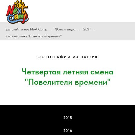
Детский лагерь Next Camp
→
Фото и видео
→
2021
→
Летняя смена "Повелители времени"
ФОТОГРАФИИ ИЗ ЛАГЕРЯ
Четвертая летняя смена
"Повелители времени"
2015
2016