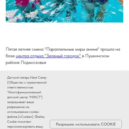
Пятая летняя смена "Параллельные миры аниме" прошла на
базе
центра отдыха "Зеленый городок"
в Пушкинском
районе Подмосковья
Детский лагерь Next Camp
(Общество с ограниченной
ответственностью
Еще больше фотографий с этой летней смены смотрите в
"Многофункциональный
группе лагеря ВКонтакте
детский центр "НЕКСТ")
запрашивает ваше
разрешение на
использование cookie-
файлов («Cookie»). Файлы
Cookie помогают
Все материалы данного сайта являются объектами авторского
Разрешаю использовать COOKIE
персонализировать вашу
права. Запрещается копирование, распространение, модификация