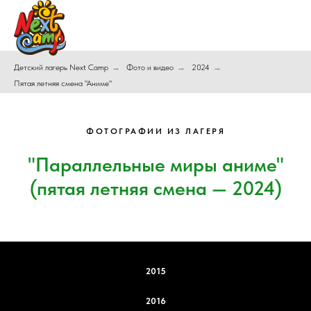
Детский лагерь Next Camp
→
Фото и видео
→
2024
→
Пятая летняя смена "Аниме"
ФОТОГРАФИИ ИЗ ЛАГЕРЯ
"Параллельные миры аниме"
(пятая летняя смена — 2024)
2015
2016