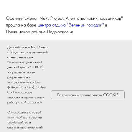
Осенняя смена "Next Project: Агентство ярких праздников"
прошла на базе
центра отдыха "Зеленый городок"
в
Пушкинском районе Подмосковья
Детский лагерь Next Camp
(Общество с ограниченной
ответственностью
Еще больше фотографий с этой осенней смены смотрите в
"Многофункциональный
группе лагеря ВКонтакте
детский центр "НЕКСТ")
запрашивает ваше
разрешение на
использование cookie-
файлов («Cookie»). Файлы
Cookie помогают
Все материалы данного сайта являются объектами авторского
Разрешаю использовать COOKIE
персонализировать вашу
права. Запрещается копирование, распространение, модификация
работу с сайтом лагеря.
или любое другое использование информации и объектов без
письменного разрешения правообладателя.
Ознакомьтесь с нашей
политикой в отношении
cookie-файлов и
NEXT CAMP - Твой следующий лагерь! |
аналогичных технологий
О товарном знаке Next