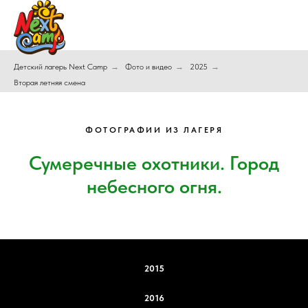
Детский лагерь Next Camp
→
Фото и видео
→
2025
→
Вторая летняя смена
ФОТОГРАФИИ ИЗ ЛАГЕРЯ
Сумеречные охотники. Город
небесного огня.
2015
2016