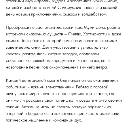
отважный Муми-тролль, мудрая и заботливая Мумми-мама,
хитрый и изобретательный Снусмумрик наполняли каждый
день новыми приключениями, смехом и волшебством.
Пробираясь по заснеженным тропинкам Муми-дола, ребята
встречали сказочных существ – Филлю, Хаттифнатты и даже
самого Волшебника, который помогал исполнить их самые
заветные желания. Дети участвовали в увлекательных
квестах, разгадывали хитрые загадки, создавали
собственные волшебные предметы и, конечно же, пели
новогодние песни под аккомпанемент зимнего ветра.
Каждый день зимней смены был наполнен увлекательными
событиями и яркими впечатлениями. Ребята с головой
окунулись в мир творчества, посещая мастер-классы, где
они могли раскрыть свой потенциал и создать что-то своими
руками. Активные игры на свежем воздухе заряжали их
энергией и бодростью, а захватывающие квесты развивали
логическое мышление и командный дух.