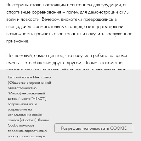
Викторины стали настоящим испытанием для эрудиции, а
спортивные соревнования – полем для демонстрации силы
воли и ловкости. Вечером дискотеки превращались в
площадки для зажигательных танцев, а концерты давали
возможность проявить свои таланты и получить заслуженное
признание.
Но, пожалуй, самое ценное, что получили ребята за время
смены – это общение друг с другом. Новые знакомства,
крепкие дружеские связи, обмен опытом и впечатлениями –
всё это сделало эту зиму поистине незабываемой. Мы
Детский лагерь Next Camp
(Общество с ограниченной
уверены, что зимняя смена по сюжету книги "Шляпа
ответственностью
волшебника" останется в памяти каждого ребенка как яркое
"Многофункциональный
и позитивное событие, наполненное радостью, весельем и
детский центр "НЕКСТ")
запрашивает ваше
новыми открытиями.
разрешение на
использование cookie-
файлов («Cookie»). Файлы
Cookie помогают
Разрешаю использовать COOKIE
персонализировать вашу
работу с сайтом лагеря.