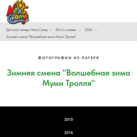
Детский лагерь Next Camp
→
Фото и видео
→
2026
→
Зимняя смена "Волшебная зима Муми Тролля"
ФОТОГРАФИИ ИЗ ЛАГЕРЯ
Зимняя смена "Волшебная зима
Муми Тролля"
2015
2016